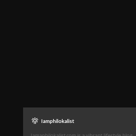
Iamphilokalist
Iamaphilokalist.com is a vibrant lifestyle blog