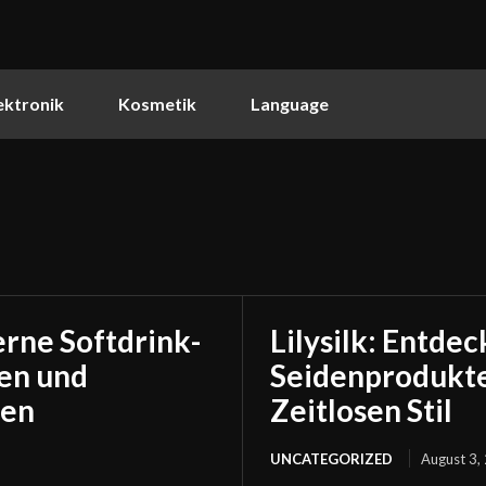
ektronik
Kosmetik
Language
rne Softdrink-
Lilysilk: Entde
den und
Seidenprodukte
gen
Zeitlosen Stil
UNCATEGORIZED
August 3,