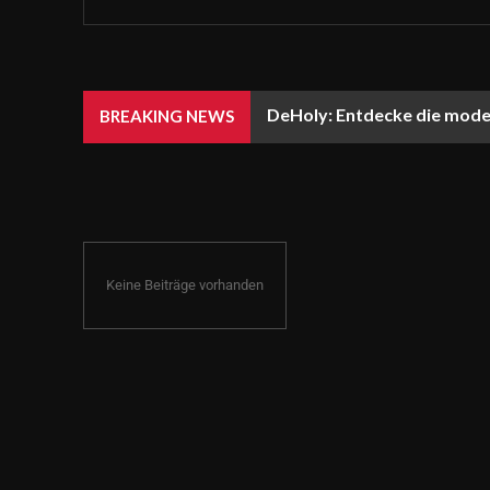
DeHoly: Entdecke die mode
BREAKING NEWS
Keine Beiträge vorhanden