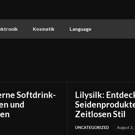
ektronik
Kosmetik
Language
rne Softdrink-
Lilysilk: Entde
den und
Seidenprodukte
gen
Zeitlosen Stil
UNCATEGORIZED
August 3,