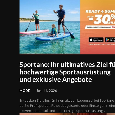
Sportano: Ihr ultimatives Ziel f
hochwertige Sportausrüstung
und exklusive Angebote
MODE
Juni 11, 2026
Entdecken Sie alles für Ihren aktiven Lebensstil bei Sportano 
ob Sie Profisportler, Fitnessbegeisterte oder Einsteiger in ei
aktiven Lebensstil sind – die richtige Sportausrüstung...