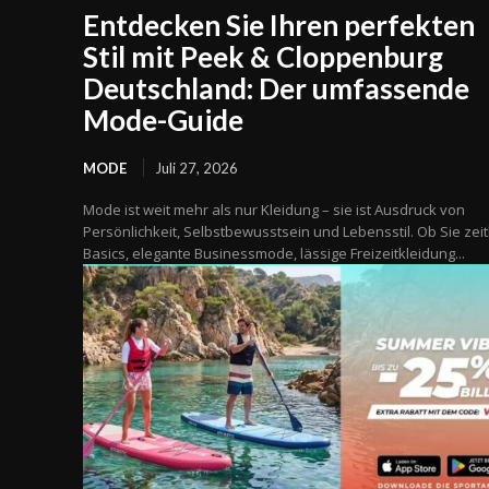
Entdecken Sie Ihren perfekten
Stil mit Peek & Cloppenburg
Deutschland: Der umfassende
Mode-Guide
MODE
Juli 27, 2026
Mode ist weit mehr als nur Kleidung – sie ist Ausdruck von
Persönlichkeit, Selbstbewusstsein und Lebensstil. Ob Sie zei
Basics, elegante Businessmode, lässige Freizeitkleidung...