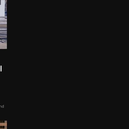
l
und