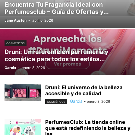
Encuentra Tu Fragancia Ideal con
Perfumesclub – Guía de Ofertas y...
Jane Austen
-
abril 6, 2026
COSMÉTICOS
Druni: Un referente en perfumería y
cosmética para todos los estilos...
Garcia
-
enero 8, 2026
Druni: El universo de la belleza
accesible y de calidad
Garcia
-
enero 8, 2026
COSMÉTICOS
PerfumesClub: La tienda online
que está redefiniendo la belleza y
las...