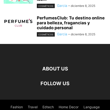
Garcia
-
diciembre 8, 2025
COSMÉTICOS
PerfumesClub: Tu destino online
para belleza, fragancias y
cuidado personal
Garcia
-
diciembre 8, 2025
COSMÉTICOS
ABOUT US
FOLLOW US
Fashion
Travel
Edtech
Home Decor
Language