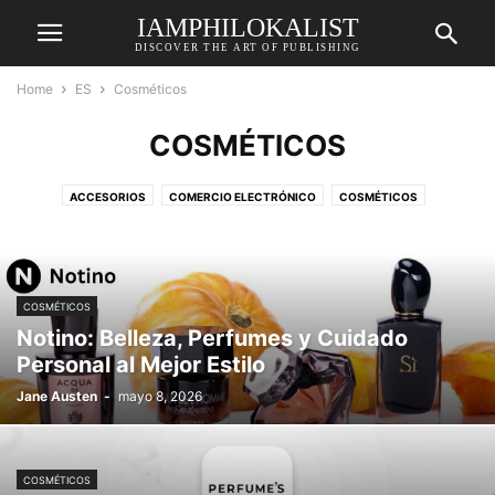
IAMPHILOKALIST
DISCOVER THE ART OF PUBLISHING
Home
ES
Cosméticos
COSMÉTICOS
ACCESORIOS
COMERCIO ELECTRÓNICO
COSMÉTICOS
ELECTRÓNICA
MODA
SALUD
SERVICIOS
TRABAJO INDEPENDIENTE
VIAJES
COSMÉTICOS
Notino: Belleza, Perfumes y Cuidado
Personal al Mejor Estilo
Jane Austen
-
mayo 8, 2026
COSMÉTICOS