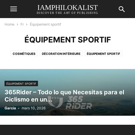
IAMPHILOKALIST
DISCOVER THE ART OF PUBLISHING
Home
Fr
Équipement sportif
ÉQUIPEMENT SPORTIF
COSMÉTIQUES
DÉCORATION INTÉRIEURE
ÉQUIPEMENT SPORTIF
JEUX VIDÉO
MODE
PIÈCES AUTOMOBILES
SANTÉ
TECHNOLOGIE
TECHNOLOGIE ÉDUCATIVE
VOYAGE
ÉQUIPEMENT SPORTIF
365Rider – Todo lo que Necesitas para el
Ciclismo en un...
Garcia
-
mars 10, 2026