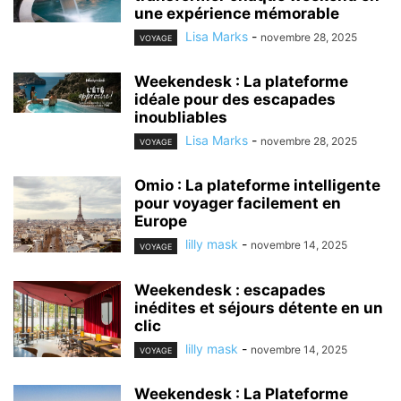
une expérience mémorable
Lisa Marks
-
novembre 28, 2025
VOYAGE
Weekendesk : La plateforme
idéale pour des escapades
inoubliables
Lisa Marks
-
novembre 28, 2025
VOYAGE
Omio : La plateforme intelligente
pour voyager facilement en
Europe
lilly mask
-
novembre 14, 2025
VOYAGE
Weekendesk : escapades
inédites et séjours détente en un
clic
lilly mask
-
novembre 14, 2025
VOYAGE
Weekendesk : La Plateforme