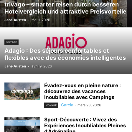
trivago – smarter reisen durch besseren
Hotelvergleich und attraktive Preisvorteile
Jane Austen
-
mai 1, 2026
VOYAGE
Adagio : Des séjours confortables et
flexibles avec des économies intelligentes
Jane Austen
-
avril 9, 2026
Évadez-vous en pleine nature :
découvrez des vacances
inoubliables avec Campings
Garcia
-
mars 23, 2026
VOYAGE
Sport-Découverte : Vivez des
Expériences Inoubliables Pleines
d’Adrénaline