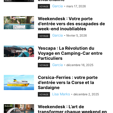
Garcia
-
mars 17, 2026
VOYAGE
Weekendesk : Votre porte
d’entrée vers des escapades de
week-end inoubliables
Garcia
-
février 5, 2026
VOYAGE
Yescapa : La Révolution du
Voyage en Camping-Car entre
Particuliers
Garcia
-
décembre 16, 2025
VOYAGE
Corsica-Ferries : votre porte
d’entrée vers la Corse et la
Sardaigne
Lisa Marks
-
décembre 2, 2025
VOYAGE
Weekendesk : L’art de
transformer chaque weekend en