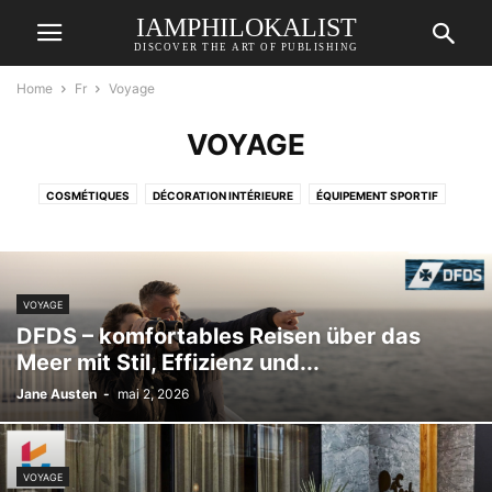
IAMPHILOKALIST
DISCOVER THE ART OF PUBLISHING
Home
Fr
Voyage
VOYAGE
COSMÉTIQUES
DÉCORATION INTÉRIEURE
ÉQUIPEMENT SPORTIF
JEUX VIDÉO
MODE
PIÈCES AUTOMOBILES
SANTÉ
TECHNOLOGIE
TECHNOLOGIE ÉDUCATIVE
VOYAGE
VOYAGE
DFDS – komfortables Reisen über das
Meer mit Stil, Effizienz und...
Jane Austen
-
mai 2, 2026
VOYAGE