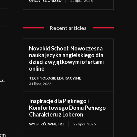
UNCATEGORIZED
22 lipca, 2026
Recent articles
Novakid School: Nowoczesna
nauka języka angielskiego dla
dzieci z wyjątkowymi ofertami
online
TECHNOLOGIE EDUKACYJNE
ia
31 lipca, 2026
Inspiracje dla Pięknego i
Komfortowego Domu Pełnego
Charakteru z Loberon
WYSTRÓJ WNĘTRZ
22 lipca, 2026
tom