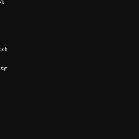
ek
ich
ząt