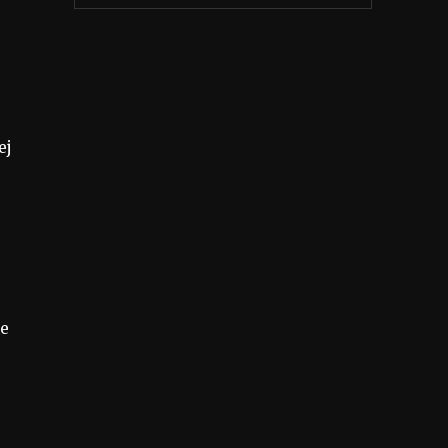
ej
le