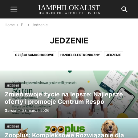
IAMPHILOKALIST
DISCOVER THE ART OF PUBLISHING
Home
PL
Jedzenie
JEDZENIE
CZĘŚCI SAMOCHODOWE
HANDEL ELEKTRONICZNY
JEDZENIE
KOSMETYKI
MODA
ODZIEŻ SPORTOWA
ODZIEŻ SPORTOWA
PODRÓŻE
SKLEP ZOOLOGICZNY
TECHNOLOGIA
TECHNOLOGIE EDUKACYJNE
USŁUGI FINANSOWE
WYSTRÓJ WNĘTRZ
JEDZENIE
ZDROWIE
Zmień swoje życie na lepsze: Najlepsze
oferty i promocje Centrum Respo
Garcia
-
23 marca, 2026
JEDZENIE
Zooplus: Kompleksowe Rozwiązanie dla