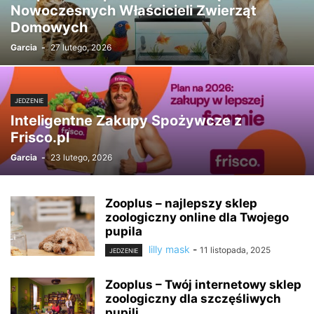
Nowoczesnych Właścicieli Zwierząt
Domowych
Garcia
-
27 lutego, 2026
JEDZENIE
Inteligentne Zakupy Spożywcze z
Frisco.pl
Garcia
-
23 lutego, 2026
Zooplus – najlepszy sklep
zoologiczny online dla Twojego
pupila
lilly mask
-
11 listopada, 2025
JEDZENIE
Zooplus – Twój internetowy sklep
zoologiczny dla szczęśliwych
pupili