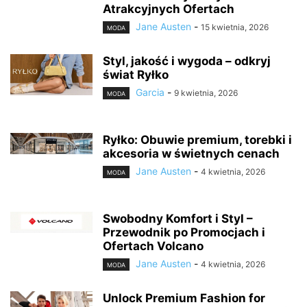
Atrakcyjnych Ofertach
Jane Austen
-
15 kwietnia, 2026
MODA
Styl, jakość i wygoda – odkryj
świat Ryłko
Garcia
-
9 kwietnia, 2026
MODA
Ryłko: Obuwie premium, torebki i
akcesoria w świetnych cenach
Jane Austen
-
4 kwietnia, 2026
MODA
Swobodny Komfort i Styl –
Przewodnik po Promocjach i
Ofertach Volcano
Jane Austen
-
4 kwietnia, 2026
MODA
Unlock Premium Fashion for