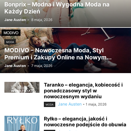
Bonprix – Modna i Wygodna Moda na
Każdy Dzień
Jane Austen
-
8 maja, 2026
MODA
MODIVO – Nowoczesna Moda, Styl
Premium i Zakupy Online na Nowym...
Jane Austen
-
7 maja, 2026
Taranko – elegancja, kobiecość i
ponadczasowy styl w
nowoczesnym wydaniu
Jane Austen
-
1 maja, 2026
MODA
Ryłko – elegancja, jakość i
nowoczesne podejście do obuwia