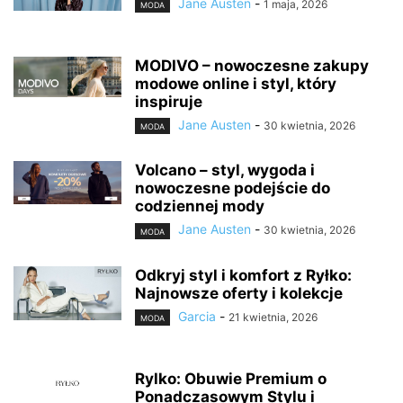
Jane Austen
-
1 maja, 2026
MODA
MODIVO – nowoczesne zakupy
modowe online i styl, który
inspiruje
Jane Austen
-
30 kwietnia, 2026
MODA
Volcano – styl, wygoda i
nowoczesne podejście do
codziennej mody
Jane Austen
-
30 kwietnia, 2026
MODA
Odkryj styl i komfort z Ryłko:
Najnowsze oferty i kolekcje
Garcia
-
21 kwietnia, 2026
MODA
Rylko: Obuwie Premium o
Ponadczasowym Stylu i