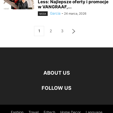
Less: Najlepsze oferty i promocje
w VANGRAAF,...
Garcia
-
24 marca, 2026
MODA
1
2
3
ABOUT US
FOLLOW US
Fashion
Travel
Edtech
Home Decor
Language