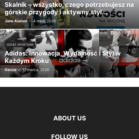
Skalnik – wszystko, czego potrzebujesz na
górskie przygody i aktywny styl...
Jane Austen
-
4 maja, 2026
ODZIEŻ SPORTOWA
Adidas: Innowacja, Wydajność i Styl w
Każdym Kroku
Garcia
-
17 marca, 2026
ABOUT US
FOLLOW US