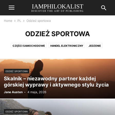
IAMPHILOKALIST
DISCOVER THE ART OF PUBLISHING
Home
PL
Odzież sportowa
ODZIEŻ SPORTOWA
CZĘŚCI SAMOCHODOWE
HANDEL ELEKTRONICZNY
JEDZENIE
KOSMETYKI
MODA
ODZIEŻ SPORTOWA
ODZIEŻ SPORTOWA
PODRÓŻE
SKLEP ZOOLOGICZNY
TECHNOLOGIA
TECHNOLOGIE EDUKACYJNE
USŁUGI FINANSOWE
WYSTRÓJ WNĘTRZ
ODZIEŻ SPORTOWA
ZDROWIE
Skalnik – niezawodny partner każdej
górskiej wyprawy i aktywnego stylu życia
Jane Austen
-
4 maja, 2026
ODZIEŻ SPORTOWA