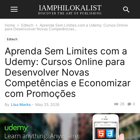
IAMPHILOKALIST
DISCOVER THE ART OF PUBLISHING
Home
Edtech
Aprenda Sem Limites com a Udemy: Cursos Online
para Desenvolver Novas Competências...
Edtech
Aprenda Sem Limites com a
Udemy: Cursos Online para
Desenvolver Novas
Competências e Economizar
com Promoções
26
0
By
Lisa Marks
-
May 25, 2026