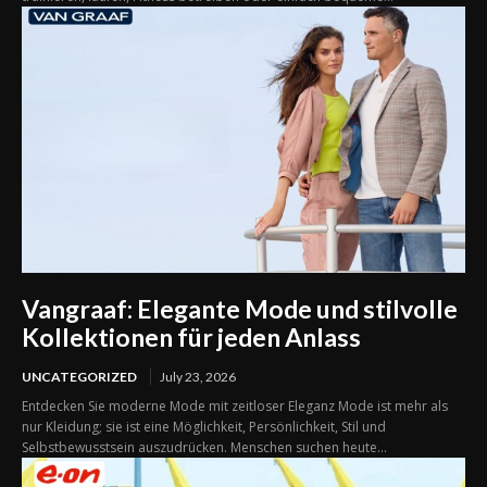
Vangraaf: Elegante Mode und stilvolle
Kollektionen für jeden Anlass
UNCATEGORIZED
July 23, 2026
Entdecken Sie moderne Mode mit zeitloser Eleganz Mode ist mehr als
nur Kleidung; sie ist eine Möglichkeit, Persönlichkeit, Stil und
Selbstbewusstsein auszudrücken. Menschen suchen heute...