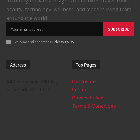
featuring the latest insights on fashion, travel, food,
beauty, technology, wellness, and modern living from
around the world.
SUBSCRIBE
I've read and accept the
Privacy Policy
.
Address
Top Pages
447 Broadway 2ND FL,
Disclosure
New York, NY 10013
Imprint
Privacy Policy
Terms & Conditions