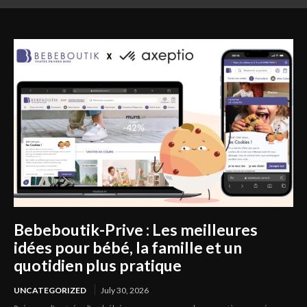
Career Opportunities
Your Lifestyle
Bebeboutik-Prive : Les meilleures
idées pour bébé, la famille et un
quotidien plus pratique
UNCATEGORIZED
July 30, 2026