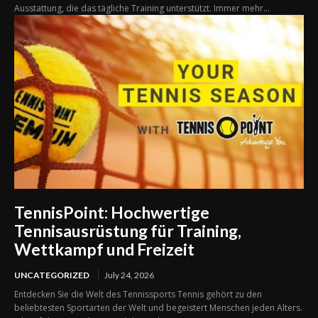
Ausstattung, die das tägliche Training unterstützt. Immer mehr...
TennisPoint: Hochwertige
Tennisausrüstung für Training,
Wettkampf und Freizeit
UNCATEGORIZED
July 24, 2026
Entdecken Sie die Welt des Tennissports Tennis gehört zu den
beliebtesten Sportarten der Welt und begeistert Menschen jeden Alters.