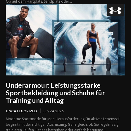
Ob auf dem Hartplatz, Sandplatz oder...
Underarmour: Leistungsstarke
Sportbekleidung und Schuhe für
Training und Alltag
UNCATEGORIZED
July 24, 2026
Moderne Sportmode für jede Herausforderung Ein aktiver Lebensstil
beginnt mit der richtigen Ausrüstung. Ganz gleich, ob Sie regelmäßig
trainieren, laufen, Fitness betreiben oder einfach bequeme...