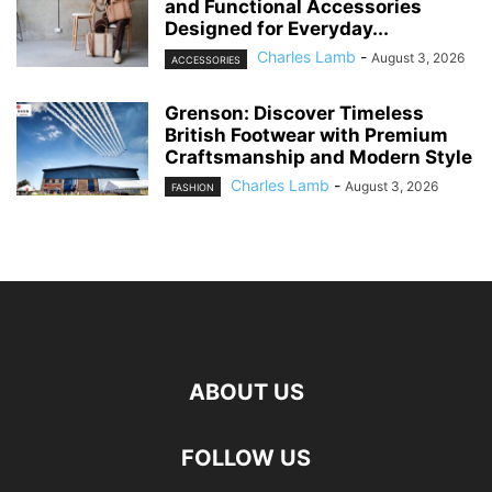
and Functional Accessories
Designed for Everyday...
Charles Lamb
-
August 3, 2026
ACCESSORIES
Grenson: Discover Timeless
British Footwear with Premium
Craftsmanship and Modern Style
Charles Lamb
-
August 3, 2026
FASHION
ABOUT US
FOLLOW US