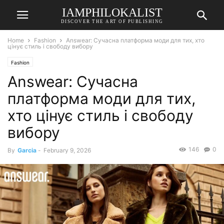
IAMPHILOKALIST
DISCOVER THE ART OF PUBLISHING
Home
Fashion
Answear: Сучасна платформа моди для тих, хто
цінує стиль і свободу вибору
Fashion
Answear: Сучасна
платформа моди для тих,
хто цінує стиль і свободу
вибору
146
0
By
Garcia
-
February 9, 2026