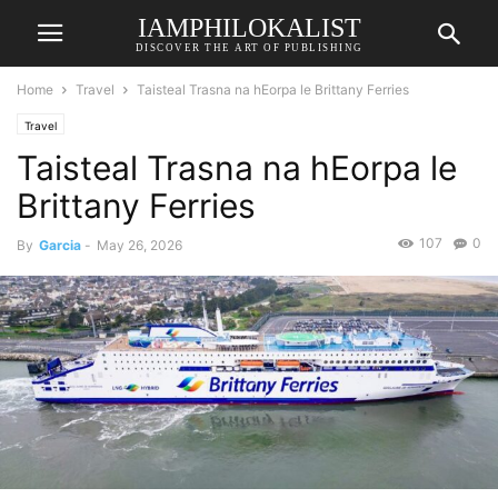
IAMPHILOKALIST
DISCOVER THE ART OF PUBLISHING
Home
Travel
Taisteal Trasna na hEorpa le Brittany Ferries
Travel
Taisteal Trasna na hEorpa le
Brittany Ferries
107
0
By
Garcia
-
May 26, 2026