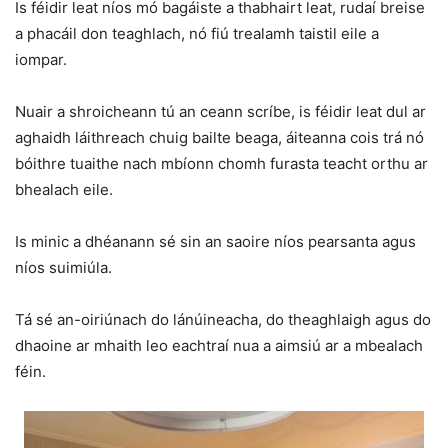
Is féidir leat níos mó bagáiste a thabhairt leat, rudaí breise
a phacáil don teaghlach, nó fiú trealamh taistil eile a
iompar.
Nuair a shroicheann tú an ceann scríbe, is féidir leat dul ar
aghaidh láithreach chuig bailte beaga, áiteanna cois trá nó
bóithre tuaithe nach mbíonn chomh furasta teacht orthu ar
bhealach eile.
Is minic a dhéanann sé sin an saoire níos pearsanta agus
níos suimiúla.
Tá sé an-oiriúnach do lánúineacha, do theaghlaigh agus do
dhaoine ar mhaith leo eachtraí nua a aimsiú ar a mbealach
féin.