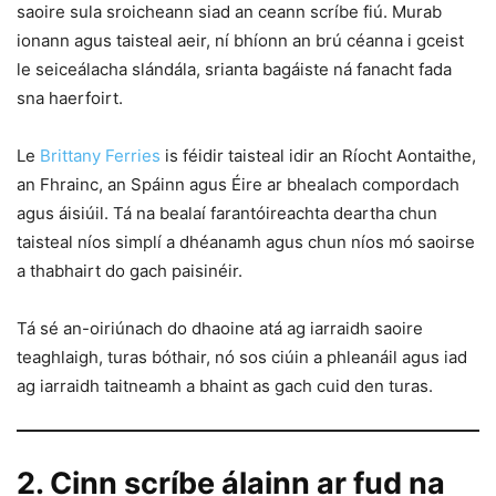
saoire sula sroicheann siad an ceann scríbe fiú. Murab
ionann agus taisteal aeir, ní bhíonn an brú céanna i gceist
le seiceálacha slándála, srianta bagáiste ná fanacht fada
sna haerfoirt.
Le
Brittany Ferries
is féidir taisteal idir an Ríocht Aontaithe,
an Fhrainc, an Spáinn agus Éire ar bhealach compordach
agus áisiúil. Tá na bealaí farantóireachta deartha chun
taisteal níos simplí a dhéanamh agus chun níos mó saoirse
a thabhairt do gach paisinéir.
Tá sé an-oiriúnach do dhaoine atá ag iarraidh saoire
teaghlaigh, turas bóthair, nó sos ciúin a phleanáil agus iad
ag iarraidh taitneamh a bhaint as gach cuid den turas.
2. Cinn scríbe álainn ar fud na