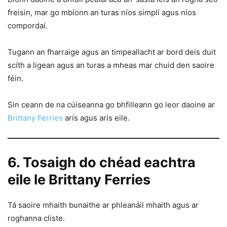
freisin, mar go mbíonn an turas níos simplí agus níos
compordaí.
Tugann an fharraige agus an timpeallacht ar bord deis duit
scíth a ligean agus an turas a mheas mar chuid den saoire
féin.
Sin ceann de na cúiseanna go bhfilleann go leor daoine ar
Brittany Ferries
arís agus arís eile.
6. Tosaigh do chéad eachtra
eile le Brittany Ferries
Tá saoire mhaith bunaithe ar phleanáil mhaith agus ar
roghanna cliste.