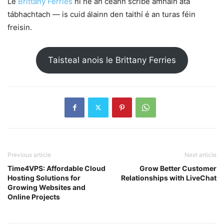
Le
Brittany Ferries
ní hé an ceann scríbe amháin atá
tábhachtach — is cuid álainn den taithí é an turas féin
freisin.
Taisteal anois le Brittany Ferries
Previous article
Next article
Time4VPS: Affordable Cloud
Grow Better Customer
Hosting Solutions for
Relationships with LiveChat
Growing Websites and
Online Projects