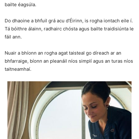
bailte éagsúla.
Do dhaoine a bhfuil grá acu d’Éirinn, is rogha iontach eile í.
Tá bóithre álainn, radhairc chósta agus bailte traidisiúnta le
fáil ann.
Nuair a bhíonn an rogha agat taisteal go díreach ar an
bhfarraige, bíonn an pleanáil níos simplí agus an turas níos
taitneamhaí.