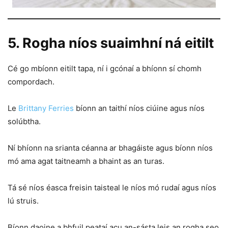
5. Rogha níos suaimhní ná eitilt
Cé go mbíonn eitilt tapa, ní i gcónaí a bhíonn sí chomh
compordach.
Le
Brittany Ferries
bíonn an taithí níos ciúine agus níos
solúbtha.
Ní bhíonn na srianta céanna ar bhagáiste agus bíonn níos
mó ama agat taitneamh a bhaint as an turas.
Tá sé níos éasca freisin taisteal le níos mó rudaí agus níos
lú struis.
Bíonn daoine a bhfuil peataí acu an-sásta leis an rogha seo