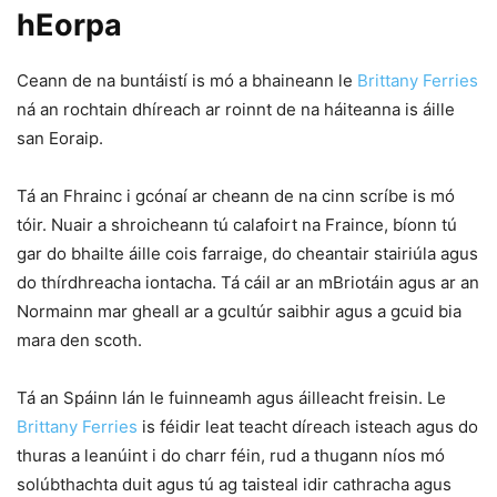
hEorpa
Ceann de na buntáistí is mó a bhaineann le
Brittany Ferries
ná an rochtain dhíreach ar roinnt de na háiteanna is áille
san Eoraip.
Tá an Fhrainc i gcónaí ar cheann de na cinn scríbe is mó
tóir. Nuair a shroicheann tú calafoirt na Fraince, bíonn tú
gar do bhailte áille cois farraige, do cheantair stairiúla agus
do thírdhreacha iontacha. Tá cáil ar an mBriotáin agus ar an
Normainn mar gheall ar a gcultúr saibhir agus a gcuid bia
mara den scoth.
Tá an Spáinn lán le fuinneamh agus áilleacht freisin. Le
Brittany Ferries
is féidir leat teacht díreach isteach agus do
thuras a leanúint i do charr féin, rud a thugann níos mó
solúbthachta duit agus tú ag taisteal idir cathracha agus