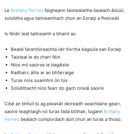
Le
Brittany Ferries
faigheann taistealaithe bealach áisiúil,
solúbtha agus taitneamhach chun an Eoraip a fheiceáil.
Is féidir leat taitneamh a bhaint as:
Bealaí farantóireachta idir tíortha éagsúla san Eoraip
Taisteal le do charr féin
Níos mó saoirse le bagáiste
Radhairc áille ar an bhfarraige
Turas níos suaimhní ón tús
Solúbthacht níos fearr do gach cineál saoire
Cibé an bhfuil tú ag pleanáil deireadh seachtaine gearr,
saoire teaghlaigh nó turas fada bóthair, tugann
Brittany
Ferries
bealach compordach duit chun an turas a thosú.