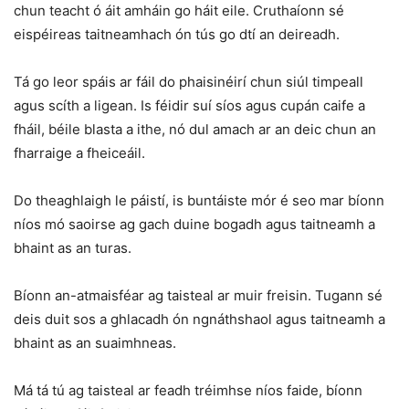
chun teacht ó áit amháin go háit eile. Cruthaíonn sé
eispéireas taitneamhach ón tús go dtí an deireadh.
Tá go leor spáis ar fáil do phaisinéirí chun siúl timpeall
agus scíth a ligean. Is féidir suí síos agus cupán caife a
fháil, béile blasta a ithe, nó dul amach ar an deic chun an
fharraige a fheiceáil.
Do theaghlaigh le páistí, is buntáiste mór é seo mar bíonn
níos mó saoirse ag gach duine bogadh agus taitneamh a
bhaint as an turas.
Bíonn an-atmaisféar ag taisteal ar muir freisin. Tugann sé
deis duit sos a ghlacadh ón ngnáthshaol agus taitneamh a
bhaint as an suaimhneas.
Má tá tú ag taisteal ar feadh tréimhse níos faide, bíonn