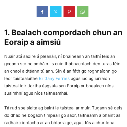
1. Bealach compordach chun an
Eoraip a aimsiú
Nuair atá saoire á pleanáil, ní bhaineann an taithí leis an
gceann scríbe amháin. Is cuid thábhachtach den turas féin
an chaoi a dtéann tú ann. Sin é an fáth go roghnaíonn go
leor taistealaithe
Brittany Ferries
agus iad ag iarraidh
taisteal idir tíortha éagsúla san Eoraip ar bhealach níos
suaimhní agus níos taitneamhaí.
Tá rud speisialta ag baint le taisteal ar muir. Tugann sé deis
do dhaoine bogadh timpeall go saor, taitneamh a bhaint as
radhairc iontacha ar an bhfarraige, agus tús a chur lena