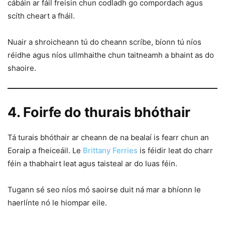
cábáin ar fáil freisin chun codladh go compordach agus
scíth cheart a fháil.
Nuair a shroicheann tú do cheann scríbe, bíonn tú níos
réidhe agus níos ullmhaithe chun taitneamh a bhaint as do
shaoire.
4. Foirfe do thurais bhóthair
Tá turais bhóthair ar cheann de na bealaí is fearr chun an
Eoraip a fheiceáil. Le
Brittany Ferries
is féidir leat do charr
féin a thabhairt leat agus taisteal ar do luas féin.
Tugann sé seo níos mó saoirse duit ná mar a bhíonn le
haerlínte nó le hiompar eile.