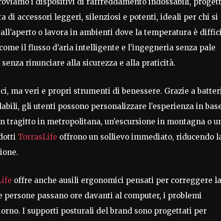
roviamo i dispositivi di raffreddamento indossabili, progett
ta di accessori leggeri, silenziosi e potenti, ideali per chi si
à all’aperto o lavora in ambienti dove la temperatura è diffic
ome il flusso d’aria intelligente e l’ingegneria senza pale
enza rinunciare alla sicurezza e alla praticità.
ci, ma veri e propri strumenti di benessere. Grazie a batter
abili, gli utenti possono personalizzare l’esperienza in bas
 un tragitto in metropolitana, un’escursione in montagna o u
dotti
TorrasLife
offrono un sollievo immediato, riducendo l
ione.
ife
offre anche ausili ergonomici pensati per correggere l
 persone passano ore davanti al computer, i problemi
iorno. I supporti posturali del brand sono progettati per