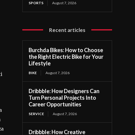
SPORTS
August 7, 2026
Recent articles
Burchda Bikes: How to Choose
the Right Electric Bike for Your
Lifestyle
BIKE
August 7, 2026
ti
Dribbble: How Designers Can
Turn Personal Projects Into
Career Opportunities
a
SERVICE
August 7, 2026
à
za
Dribbble: How Creative