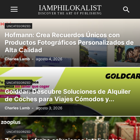
IAMPHILOKALIST
DISCOVER THE ART OF PUBLISHING
UNCATEGORIZED
Hofmann: Crea Recuerdos Únicos con
Productos Fotográficos Personalizados de
Alta Calidad
Charles Lamb
-
agosto 4, 2026
UNCATEGORIZED
Goldcar: Descubre Soluciones de Alquiler
de Coches para Viajes Cómodos y...
Charles Lamb
-
agosto 3, 2026
UNCATEGORIZED