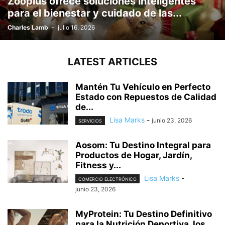
Zooplus ofrece soluciones inteligentes
para el bienestar y cuidado de las...
Charles Lamb
-
julio 16, 2026
LATEST ARTICLES
Mantén Tu Vehículo en Perfecto
Estado con Repuestos de Calidad
de...
Lisa Marks
-
junio 23, 2026
SERVICIOS
Aosom: Tu Destino Integral para
Productos de Hogar, Jardín,
Fitness y...
Lisa Marks
-
COMERCIO ELECTRÓNICO
junio 23, 2026
MyProtein: Tu Destino Definitivo
para la Nutrición Deportiva, los