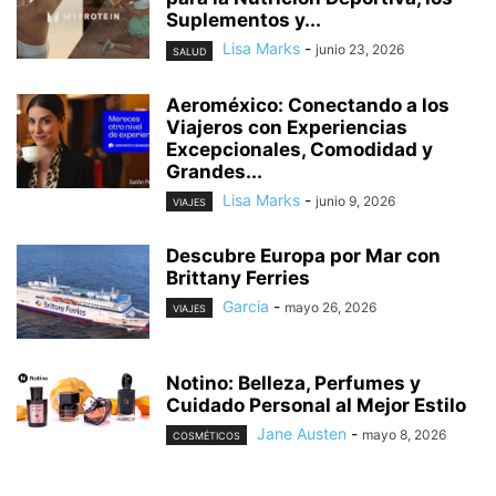
Suplementos y...
Lisa Marks
-
junio 23, 2026
SALUD
Aeroméxico: Conectando a los
Viajeros con Experiencias
Excepcionales, Comodidad y
Grandes...
Lisa Marks
-
junio 9, 2026
VIAJES
Descubre Europa por Mar con
Brittany Ferries
Garcia
-
mayo 26, 2026
VIAJES
Notino: Belleza, Perfumes y
Cuidado Personal al Mejor Estilo
Jane Austen
-
mayo 8, 2026
COSMÉTICOS