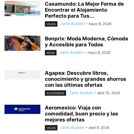
Casamundo: La Mejor Forma de
Encontrar el Alojamiento
Perfecto para Tus...
Jane Austen
-
mayo 8, 2026
VIAJES
Bonprix: Moda Moderna, Cómoda
y Accesible para Todos
Jane Austen
-
mayo 8, 2026
MODA
Agapea: Descubre libros,
conocimiento y grandes ahorros
con las últimas ofertas
Jane Austen
-
abril 10, 2026
ACCESORIOS
Aeromexico: Viaja con
comodidad, buen precio y las
mejores ofertas
Jane Austen
-
abril 9, 2026
VIAJES