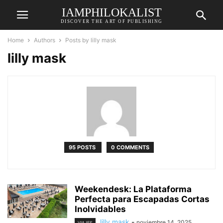
IAMPHILOKALIST
DISCOVER THE ART OF PUBLISHING
Home
Authors
Posts by lilly mask
lilly mask
95 POSTS
0 COMMENTS
Weekendesk: La Plataforma
Perfecta para Escapadas Cortas
Inolvidables
lilly mask
-
noviembre 14, 2025
VIAJES