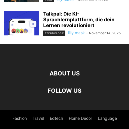
Talkpal: Die KI-
Sprachlernplattform, die dein
Lernen revolutioniert
lilly mask
-
November 14, 2025
TECHNOLOGIE
ABOUT US
FOLLOW US
Fashion
Travel
Edtech
Home Decor
Language