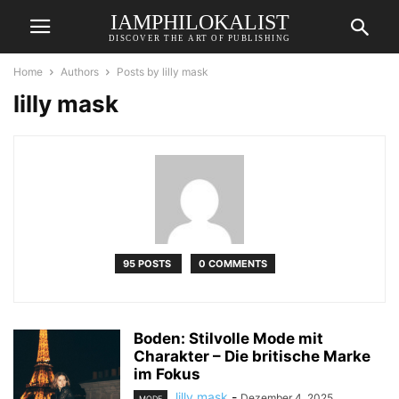
IAMPHILOKALIST
DISCOVER THE ART OF PUBLISHING
Home
Authors
Posts by lilly mask
lilly mask
95 POSTS
0 COMMENTS
Boden: Stilvolle Mode mit
Charakter – Die britische Marke
im Fokus
lilly mask
-
Dezember 4, 2025
MODE