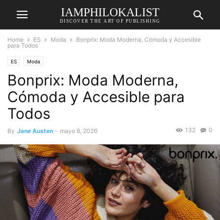
IAMPHILOKALIST
DISCOVER THE ART OF PUBLISHING
Home
ES
Moda
Bonprix: Moda Moderna, Cómoda y Accesible
para Todos
ES
Moda
Bonprix: Moda Moderna,
Cómoda y Accesible para
Todos
132
0
By
Jane Austen
-
mayo 8, 2026