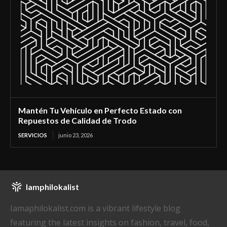
Mantén Tu Vehículo en Perfecto Estado con
Repuestos de Calidad de Trodo
SERVICIOS
junio 23, 2026
Iamphilokalist
Iamaphilokalist.com is a vibrant lifestyle blog
featuring the latest insights on fashion, travel, food,