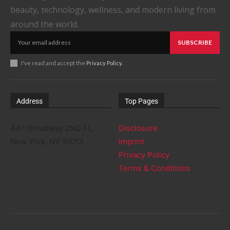
beauty, technology, wellness, and modern living from
around the world.
SUBSCRIBE
I've read and accept the
Privacy Policy
.
Address
Top Pages
447 Broadway 2ND FL,
Disclosure
New York, NY 10013
Imprint
Privacy Policy
Terms & Conditions