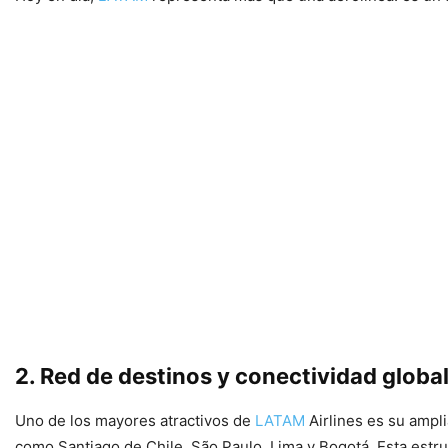
2. Red de destinos y conectividad globa
Uno de los mayores atractivos de
LATAM
Airlines es su ampl
como Santiago de Chile, São Paulo, Lima y Bogotá. Esta estruc