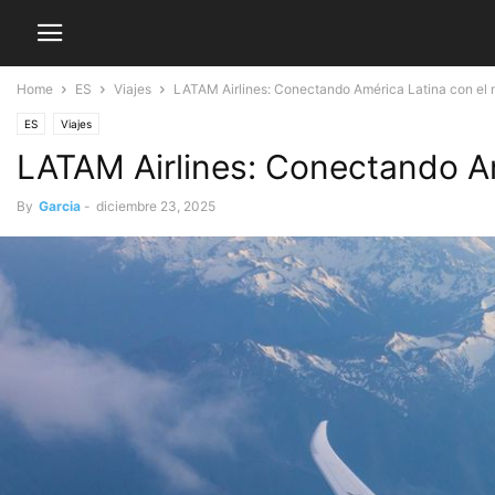
Home
ES
Viajes
LATAM Airlines: Conectando América Latina con el m
ES
Viajes
LATAM Airlines: Conectando Am
By
Garcia
-
diciembre 23, 2025