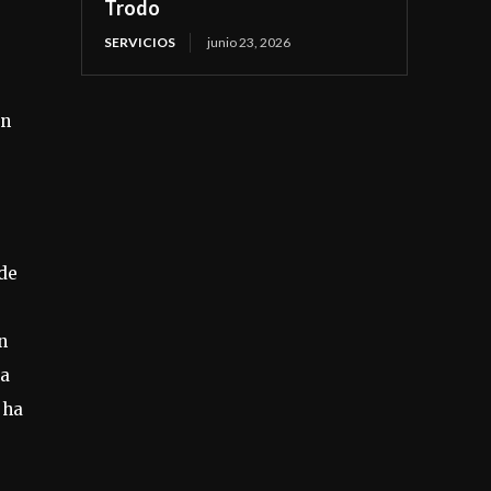
Trodo
SERVICIOS
junio 23, 2026
an
 de
n
 a
 ha