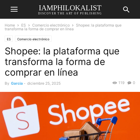
IAMPHILOKALIST
DISCOVER THE ART OF PUBLISHING
Home
ES
Comercio electrónico
Shopee: la plataforma que
transforma la forma de comprar en línea
ES
Comercio electrónico
Shopee: la plataforma que
transforma la forma de
comprar en línea
119
0
By
Garcia
-
diciembre 25, 2025