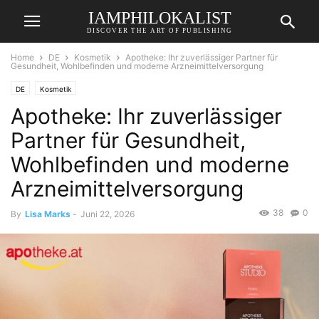
IAMPHILOKALIST
DISCOVER THE ART OF PUBLISHING
Home
DE
Kosmetik
Apotheke: Ihr zuverlässiger Partner für
Gesundheit, Wohlbefinden und moderne Arzneimittelversorgung
DE
Kosmetik
Apotheke: Ihr zuverlässiger
Partner für Gesundheit,
Wohlbefinden und moderne
Arzneimittelversorgung
38
0
By
Lisa Marks
-
Juni 22, 2026