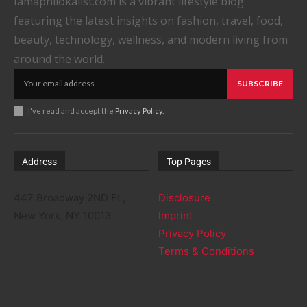
Iamaphilokalist.com is a vibrant lifestyle blog
featuring the latest insights on fashion, travel, food,
beauty, technology, wellness, and modern living from
around the world.
SUBSCRIBE
I've read and accept the
Privacy Policy
.
Address
Top Pages
447 Broadway 2ND FL,
Disclosure
New York, NY 10013
Imprint
Privacy Policy
Terms & Conditions