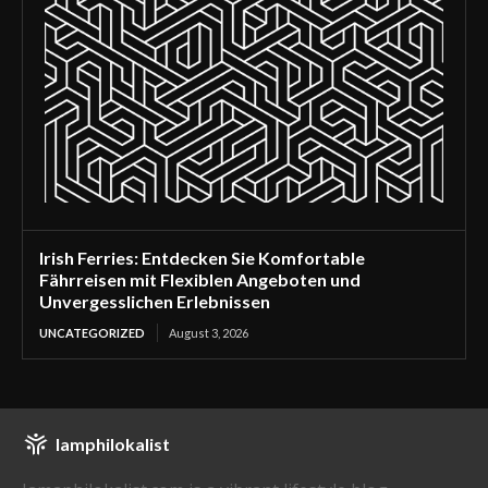
Irish Ferries: Entdecken Sie Komfortable
Fährreisen mit Flexiblen Angeboten und
Unvergesslichen Erlebnissen
UNCATEGORIZED
August 3, 2026
Iamphilokalist