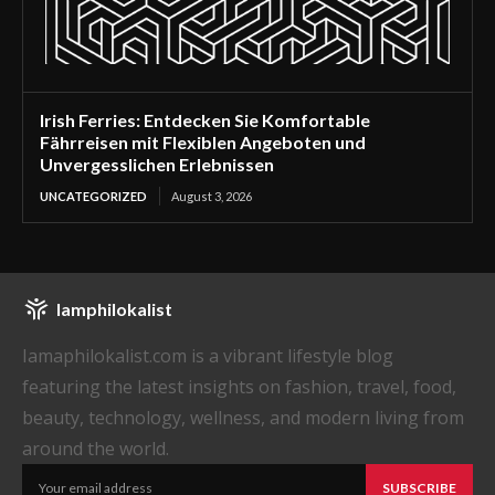
Irish Ferries: Entdecken Sie Komfortable
Fährreisen mit Flexiblen Angeboten und
Unvergesslichen Erlebnissen
UNCATEGORIZED
August 3, 2026
Iamphilokalist
Iamaphilokalist.com is a vibrant lifestyle blog
featuring the latest insights on fashion, travel, food,
beauty, technology, wellness, and modern living from
around the world.
SUBSCRIBE