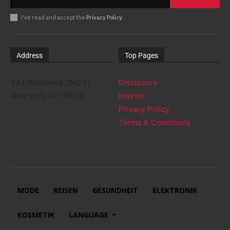
I've read and accept the
Privacy Policy
.
Address
Top Pages
447 Broadway 2ND FL,
Disclosure
New York, NY 10013
Imprint
Privacy Policy
Terms & Conditions
MODE
REISEN
GESUNDHEIT
ELEKTRONIK
KOSMETIK
LANGUAGE