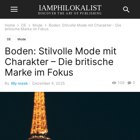
IAMPHILOKALIST
DISCOVER THE ART OF PUBLISHING
Home
DE
Mode
Boden: Stilvolle Mode mit Charakter – Die
britische Marke im Fokus
DE
Mode
Boden: Stilvolle Mode mit
Charakter – Die britische
Marke im Fokus
109
0
By
lilly mask
-
Dezember 4, 2025