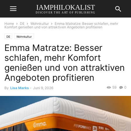
IAMPHILOKALIST
DISCOVER THE ART OF PUBLISHING
Home
DE
Wohnkultur
Emma Matratze: Besser schlafen, mehr
Komfort genießen und von attraktiven Angeboten profitieren
DE
Wohnkultur
Emma Matratze: Besser
schlafen, mehr Komfort
genießen und von attraktiven
Angeboten profitieren
59
0
By
Lisa Marks
-
Juni 9, 2026