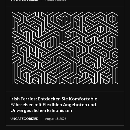
Irish Ferries: Entdecken Sie Komfortable
Fährreisen mit Flexiblen Angeboten und
Unvergesslichen Erlebnissen
UNCATEGORIZED
August 3, 2026