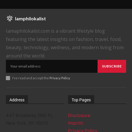
Iamphilokalist
Iamaphilokalist.com is a vibrant lifestyle blog
featuring the latest insights on fashion, travel, food,
beauty, technology, wellness, and modern living from
around the world.
SUBSCRIBE
I've read and accept the
Privacy Policy
.
Address
Top Pages
447 Broadway 2ND FL,
Disclosure
New York, NY 10013
Imprint
Privacy Policy