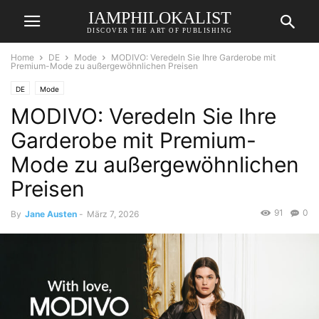
IAMPHILOKALIST
DISCOVER THE ART OF PUBLISHING
Home
DE
Mode
MODIVO: Veredeln Sie Ihre Garderobe mit
Premium-Mode zu außergewöhnlichen Preisen
DE
Mode
MODIVO: Veredeln Sie Ihre
Garderobe mit Premium-
Mode zu außergewöhnlichen
Preisen
91
0
By
Jane Austen
-
März 7, 2026