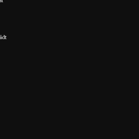
ät
ädt