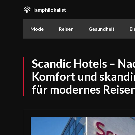
Iamphilokalist
Mode
Reisen
Gesundheit
El
Scandic Hotels – Na
Komfort und skandi
für modernes Reise