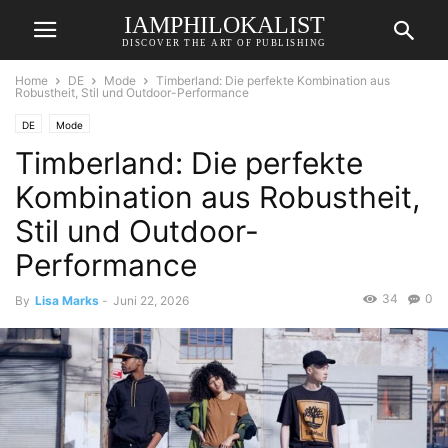
IAMPHILOKALIST
DISCOVER THE ART OF PUBLISHING
Home
DE
Mode
Timberland: Die perfekte Kombination aus
Robustheit, Stil und Outdoor-Performance
DE
Mode
Timberland: Die perfekte
Kombination aus Robustheit,
Stil und Outdoor-
Performance
34
0
By
Lisa Marks
-
Juni 22, 2026