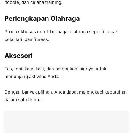
hoodie, dan celana training.
Perlengkapan Olahraga
Produk khusus untuk berbagai olahraga seperti sepak
bola, lari, dan fitness.
Aksesori
Tas, topi, kaus kaki, dan pelengkap lainnya untuk
menunjang aktivitas Anda.
Dengan banyak pilihan, Anda dapat melengkapi kebutuhan
dalam satu tempat.