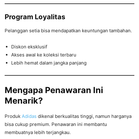
Program Loyalitas
Pelanggan setia bisa mendapatkan keuntungan tambahan.
Diskon eksklusif
Akses awal ke koleksi terbaru
Lebih hemat dalam jangka panjang
Mengapa Penawaran Ini
Menarik?
Produk
Adidas
dikenal berkualitas tinggi, namun harganya
bisa cukup premium. Penawaran ini membantu
membuatnya lebih terjangkau.