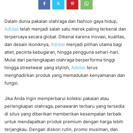
Dalam dunia pakaian olahraga dan fashion gaya hidup,
Adidas
telah menjadi salah satu merek paling terkenal dan
terpercaya secara global. Dikenal karena inovasi, kualitas,
dan desain ikoniknya,
Adidas
menjadi pilihan utama bagi
atlet, pecinta kebugaran, hingga pengguna sehari-hari.
Mulai dari perlengkapan olahraga berperforma tinggi
hingga streetwear yang stylish,
Adidas
terus
menghadirkan produk yang memadukan kenyamanan dan
fungsi.
Jika Anda ingin memperbarui koleksi pakaian atau
perlengkapan olahraga, penawaran terbaru yang tersedia
di situs yang diberikan memberikan kesempatan terbaik
untuk mendapatkan produk premium dengan harga lebih
terjangkau. Dengan diskon rutin, promo musiman, dan