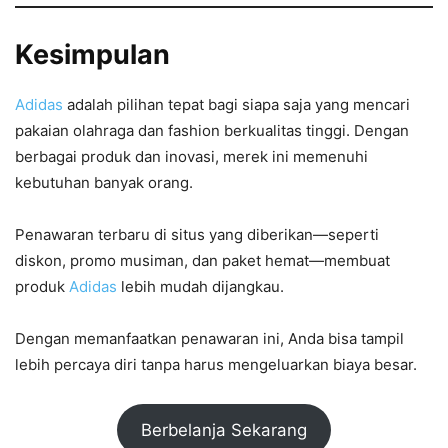
Kesimpulan
Adidas
adalah pilihan tepat bagi siapa saja yang mencari
pakaian olahraga dan fashion berkualitas tinggi. Dengan
berbagai produk dan inovasi, merek ini memenuhi
kebutuhan banyak orang.
Penawaran terbaru di situs yang diberikan—seperti
diskon, promo musiman, dan paket hemat—membuat
produk
Adidas
lebih mudah dijangkau.
Dengan memanfaatkan penawaran ini, Anda bisa tampil
lebih percaya diri tanpa harus mengeluarkan biaya besar.
Berbelanja Sekarang