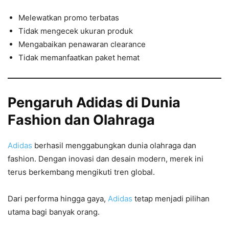
Melewatkan promo terbatas
Tidak mengecek ukuran produk
Mengabaikan penawaran clearance
Tidak memanfaatkan paket hemat
Pengaruh Adidas di Dunia
Fashion dan Olahraga
Adidas
berhasil menggabungkan dunia olahraga dan
fashion. Dengan inovasi dan desain modern, merek ini
terus berkembang mengikuti tren global.
Dari performa hingga gaya,
Adidas
tetap menjadi pilihan
utama bagi banyak orang.