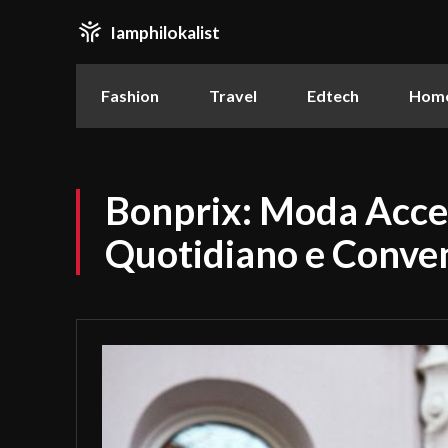
Iamphilokalist
Fashion
Travel
Edtech
Home
Bonprix: Moda Access
Quotidiano e Conven