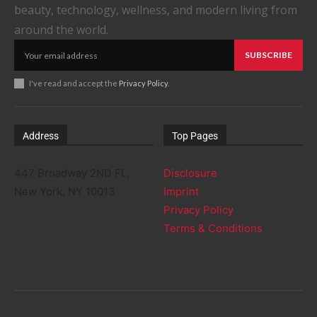
beauty, technology, wellness, and modern living from
around the world.
SUBSCRIBE
I've read and accept the
Privacy Policy
.
Address
Top Pages
447 Broadway 2ND FL,
Disclosure
New York, NY 10013
Imprint
Privacy Policy
Terms & Conditions