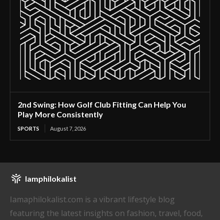
2nd Swing: How Golf Club Fitting Can Help You
Play More Consistently
SPORTS
August 7, 2026
Iamphilokalist
Iamaphilokalist.com is a vibrant lifestyle blog
featuring the latest insights on fashion, travel, food,