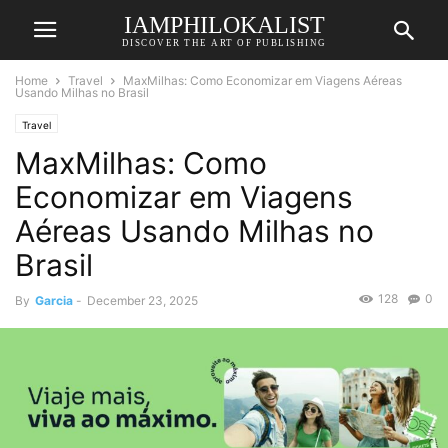
IAMPHILOKALIST
DISCOVER THE ART OF PUBLISHING
Home
Travel
MaxMilhas: Como Economizar em Viagens Aéreas
Usando Milhas no Brasil
Travel
MaxMilhas: Como
Economizar em Viagens
Aéreas Usando Milhas no
Brasil
128
0
By
Garcia
-
December 23, 2025