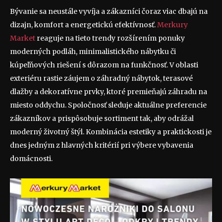
Bývanie sa neustále vyvíja a zákazníci čoraz viac dbajú na
dizajn, komfort a energetickú efektívnosť.
Merkury
Market
reaguje na tieto trendy rozšírením ponuky
moderných podláh, minimalistického nábytku či
kúpeľňových riešení s dôrazom na funkčnosť. V oblasti
exteriéru rastie záujem o záhradný nábytok, terasové
dlažby a dekoratívne prvky, ktoré premieňajú záhradu na
miesto oddychu. Spoločnosť sleduje aktuálne preferencie
zákazníkov a prispôsobuje sortiment tak, aby odrážal
moderný životný štýl. Kombinácia estetiky a praktickosti je
dnes jedným z hlavných kritérií pri výbere vybavenia
domácnosti.