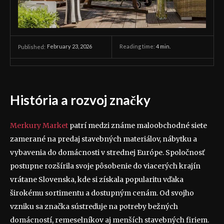
February 23, 2026
Reading time:
4
min.
Published:
História a rozvoj značky
Merkury Market
patrí medzi známe maloobchodné siete
zamerané na predaj stavebných materiálov, nábytku a
vybavenia do domácnosti v strednej Európe. Spoločnosť
postupne rozšírila svoje pôsobenie do viacerých krajín
vrátane Slovenska, kde si získala popularitu vďaka
širokému sortimentu a dostupným cenám. Od svojho
vzniku sa značka sústreďuje na potreby bežných
domácností, remeselníkov aj menších stavebných firiem.