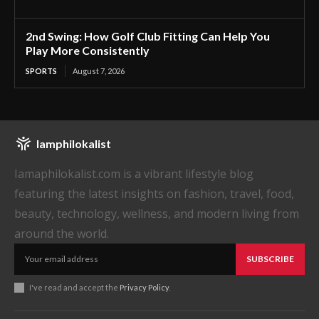
2nd Swing: How Golf Club Fitting Can Help You
Play More Consistently
SPORTS
August 7, 2026
Iamphilokalist
Iamaphilokalist.com is a vibrant lifestyle blog
featuring the latest insights on fashion, travel, food,
beauty, technology, wellness, and modern living from
around the world.
SUBSCRIBE
I've read and accept the
Privacy Policy
.