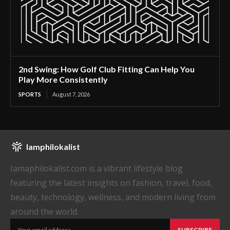
2nd Swing: How Golf Club Fitting Can Help You
Play More Consistently
SPORTS
August 7, 2026
Iamphilokalist
Iamaphilokalist.com is a vibrant lifestyle blog
featuring the latest insights on fashion, travel, food,
beauty, technology, wellness, and modern living from
around the world.
SUBSCRIBE