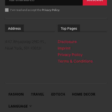
I've read and accept the
Privacy Policy
.
Address
Top Pages
447 Broadway 2ND FL,
Disclosure
New York, NY 10013
Imprint
Privacy Policy
Terms & Conditions
FASHION
TRAVEL
EDTECH
HOME DECOR
LANGUAGE