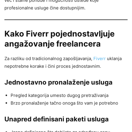
već i stalne ponude i mogućnosti uštede koje
profesionalne usluge čine dostupnijim.
Kako Fiverr pojednostavljuje
angažovanje freelancera
Za razliku od tradicionalnog zapošljavanja,
Fiverr
uklanja
nepotrebne korake i čini proces jednostavnim.
Jednostavno pronalaženje usluga
Pregled kategorija umesto dugog pretraživanja
Brzo pronalaženje tačno onoga što vam je potrebno
Unapred definisani paketi usluga