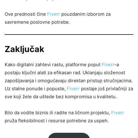
Ove prednosti čine
Fiverr
pouzdanim izborom za
savremene poslovne potrebe.
Zaključak
Kako digitalni zahtevi rastu, platforme poput
Fiverr
-a
postaju ključni alati za efikasan rad. Uklanjaju složenost
zapošljavanja i omogućavaju direktan pristup stručnjacima.
Uz stalne ponude i popuste,
Fiverr
postaje još privlačniji za
sve koji žele da uštede bez kompromisa u kvalitetu.
Bilo da vodite biznis ili radite na ličnom projektu,
Fiverr
pruža fleksibilnost i resurse potrebne za uspeh.