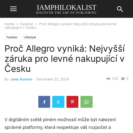
IAMPHILOKALIST
DISCOVER THE ART OF PUBLISHING
Home
Fashion
Proč Allegro vyniká: Nejvyšší záruka pro levné
nakupující v Česku
Fashion
Lifestyle
Proč Allegro vyniká: Nejvyšší
záruka pro levné nakupující v
Česku
102
0
By
Jane Austen
-
December 22, 2024
V digitálním světě plném možností může být nalezení
správné platformy, která respektuje váš rozpočet a