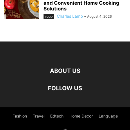
and Convenient Home Cooking
Solutions
Charles Lamb
-
August 4, 2026
FOOD
ABOUT US
FOLLOW US
Fashion
Travel
Edtech
Home Decor
Language