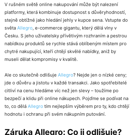
V rušném světě online nakupování může být nalezení
platformy, která kombinuje dostupnost s důvěryhodností,
stejně obtížné jako hledání jehly v kupce sena. Vstupte do
světa
Allegro
, e-commerce gigantu, který dělá vlny v
Česku. S jeho uživatelsky přívětivým rozhraním a pestrou
nabídkou produktů se rychle stává oblíbeným místem pro
chytré nakupující, kteří chtějí skvělé nabídky, aniž by
museli dělat kompromisy v kvalitě.
Ale co skutečně odlišuje
Allegro
? Nejde jen o nízké ceny;
jde o důvěru a jistotu v každé transakci. Jako spotřebitelé
citliví na cenu hledáme víc než jen slevy – toužíme po
bezpečí a klidu při online nákupech. Pojďme se podívat na
to, co dělá
Allegro
tím nejlepším výběrem pro ty, kdo chtějí
hodnotu i ochranu při svém nákupním putování.
Záruka Allegro: Co ji odlišuje?