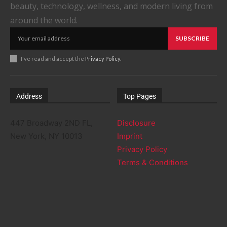
beauty, technology, wellness, and modern living from
around the world.
SUBSCRIBE
I've read and accept the
Privacy Policy
.
Address
Top Pages
447 Broadway 2ND FL,
Disclosure
New York, NY 10013
Imprint
Privacy Policy
Terms & Conditions