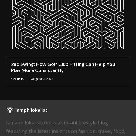
2nd Swing: How Golf Club Fitting Can Help You
Play More Consistently
SPORTS
August 7, 2026
Iamphilokalist
Iamaphilokalist.com is a vibrant lifestyle blog
featuring the latest insights on fashion, travel, food,