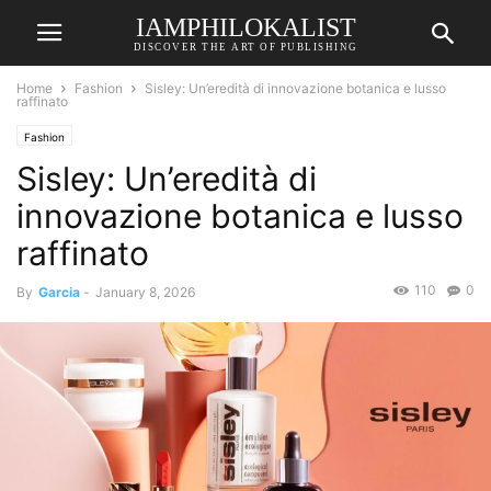
IAMPHILOKALIST
DISCOVER THE ART OF PUBLISHING
Home
Fashion
Sisley: Un’eredità di innovazione botanica e lusso
raffinato
Fashion
Sisley: Un’eredità di
innovazione botanica e lusso
raffinato
110
0
By
Garcia
-
January 8, 2026