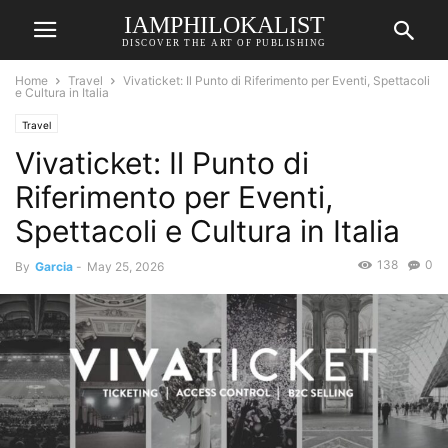
IAMPHILOKALIST
DISCOVER THE ART OF PUBLISHING
Home
Travel
Vivaticket: Il Punto di Riferimento per Eventi, Spettacoli
e Cultura in Italia
Travel
Vivaticket: Il Punto di
Riferimento per Eventi,
Spettacoli e Cultura in Italia
138
0
By
Garcia
-
May 25, 2026