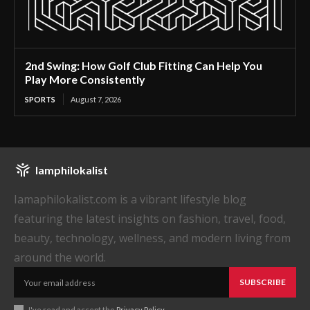
2nd Swing: How Golf Club Fitting Can Help You
Play More Consistently
SPORTS
August 7, 2026
Iamphilokalist
Iamaphilokalist.com is a vibrant lifestyle blog
featuring the latest insights on fashion, travel, food,
beauty, technology, wellness, and modern living from
around the world.
SUBSCRIBE
I've read and accept the
Privacy Policy
.