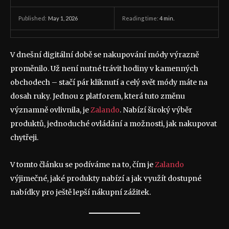
May 1, 2026
Reading time:
4
min.
Published:
V dnešní digitální době se nakupování módy výrazně
proměnilo. Už není nutné trávit hodiny v kamenných
obchodech – stačí pár kliknutí a celý svět módy máte na
dosah ruky. Jednou z platforem, která tuto změnu
významně ovlivnila, je
Zalando
. Nabízí široký výběr
produktů, jednoduché ovládání a možnosti, jak nakupovat
chytřeji.
V tomto článku se podíváme na to, čím je
Zalando
výjimečné, jaké produkty nabízí a jak využít dostupné
nabídky pro ještě lepší nákupní zážitek.