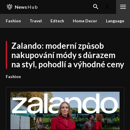
News
Hub
Fashion
Travel
Edtech
Home Decor
Language
Zalando: moderní způsob
nakupování módy s důrazem
na styl, pohodlí a výhodné ceny
Fashion