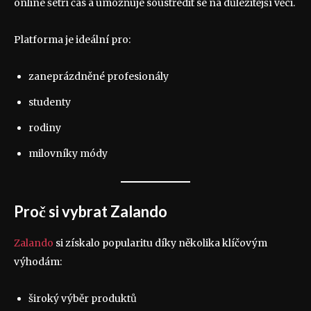
online šetří čas a umožňuje soustředit se na důležitější věci.
Platforma je ideální pro:
zaneprázdněné profesionály
studenty
rodiny
milovníky módy
Proč si vybrat Zalando
Zalando
si získalo popularitu díky několika klíčovým
výhodám:
široký výběr produktů