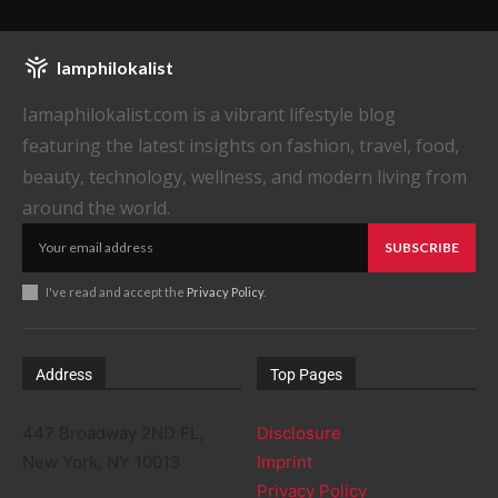
Iamphilokalist
Iamaphilokalist.com is a vibrant lifestyle blog
featuring the latest insights on fashion, travel, food,
beauty, technology, wellness, and modern living from
around the world.
SUBSCRIBE
I've read and accept the
Privacy Policy
.
Address
Top Pages
447 Broadway 2ND FL,
Disclosure
New York, NY 10013
Imprint
Privacy Policy