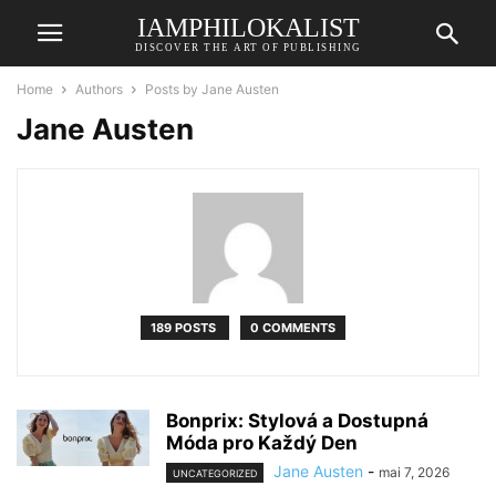
IAMPHILOKALIST
DISCOVER THE ART OF PUBLISHING
Home
Authors
Posts by Jane Austen
Jane Austen
189 POSTS
0 COMMENTS
Bonprix: Stylová a Dostupná
Móda pro Každý Den
Jane Austen
-
mai 7, 2026
UNCATEGORIZED