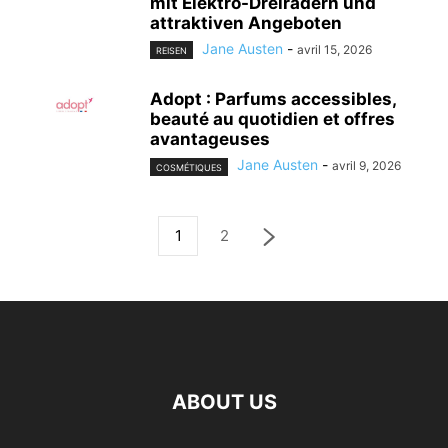
mit Elektro-Dreirädern und
attraktiven Angeboten
Jane Austen
-
avril 15, 2026
REISEN
Adopt : Parfums accessibles,
beauté au quotidien et offres
avantageuses
Jane Austen
-
avril 9, 2026
COSMÉTIQUES
1
2
ABOUT US