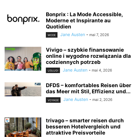
Bonprix : La Mode Accessible,
Moderne et Inspirante au
Quotidien
Jane Austen
-
mai 7, 2026
MODE
Vivigo – szybkie finansowanie
online i wygodne rozwiązania dla
codziennych potrzeb
Jane Austen
-
mai 4, 2026
USŁUGI
DFDS – komfortables Reisen über
das Meer mit Stil, Effizienz und...
Jane Austen
-
mai 2, 2026
VOYAGE
trivago – smarter reisen durch
besseren Hotelvergleich und
attraktive Preisvorteile