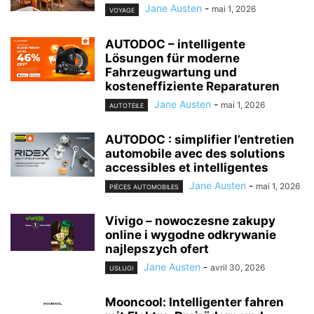
Jane Austen
-
mai 1, 2026
VOYAGE
AUTODOC – intelligente
Lösungen für moderne
Fahrzeugwartung und
kosteneffiziente Reparaturen
Jane Austen
-
mai 1, 2026
AUTOTEILE
AUTODOC : simplifier l’entretien
automobile avec des solutions
accessibles et intelligentes
Jane Austen
-
mai 1, 2026
PIÈCES AUTOMOBILES
Vivigo – nowoczesne zakupy
online i wygodne odkrywanie
najlepszych ofert
Jane Austen
-
avril 30, 2026
USŁUGI
Mooncool: Intelligenter fahren