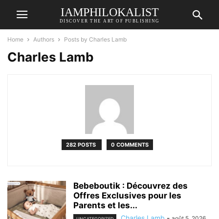
IAMPHILOKALIST
DISCOVER THE ART OF PUBLISHING
Home
Authors
Posts by Charles Lamb
Charles Lamb
282 POSTS
0 COMMENTS
Bebeboutik : Découvrez des
Offres Exclusives pour les
Parents et les...
Charles Lamb
-
août 5, 2026
UNCATEGORIZED