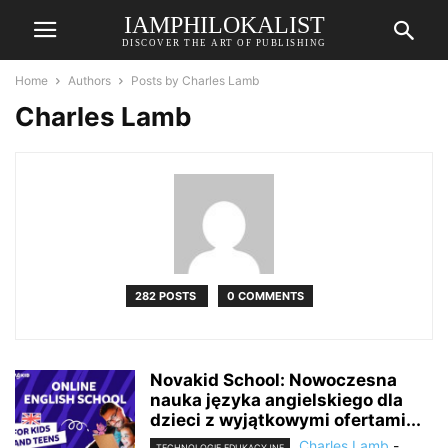
IAMPHILOKALIST
DISCOVER THE ART OF PUBLISHING
Home
Authors
Posts by Charles Lamb
Charles Lamb
282 POSTS
0 COMMENTS
Novakid School: Nowoczesna
nauka języka angielskiego dla
dzieci z wyjątkowymi ofertami...
Charles Lamb
-
TECHNOLOGIE EDUKACYJNE