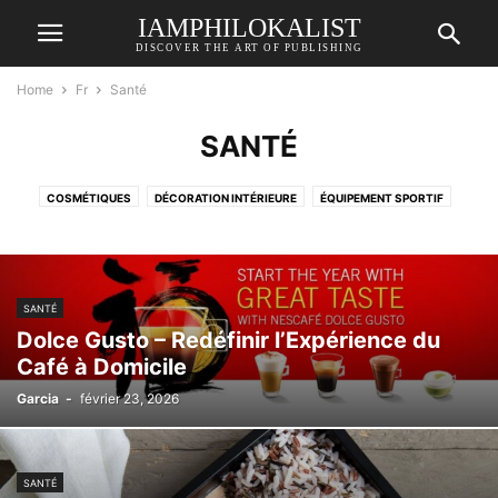
IAMPHILOKALIST
DISCOVER THE ART OF PUBLISHING
Home
Fr
Santé
SANTÉ
COSMÉTIQUES
DÉCORATION INTÉRIEURE
ÉQUIPEMENT SPORTIF
JEUX VIDÉO
MODE
PIÈCES AUTOMOBILES
SANTÉ
TECHNOLOGIE
TECHNOLOGIE ÉDUCATIVE
VOYAGE
SANTÉ
Dolce Gusto – Redéfinir l’Expérience du
Café à Domicile
Garcia
-
février 23, 2026
SANTÉ