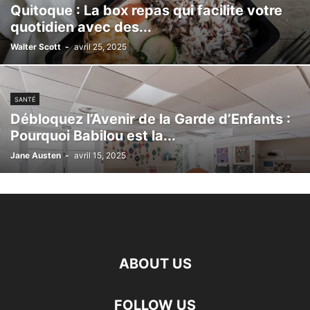
Quitoque : La box repas qui facilite votre
quotidien avec des...
Walter Scott
-
avril 25, 2025
SANTÉ
Débloquez l’Avenir de la Garde d’Enfants :
Pourquoi Babilou est la...
Jane Austen
-
avril 15, 2025
ABOUT US
FOLLOW US