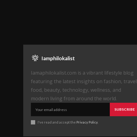
Iamphilokalist
Iamaphilokalist.com is a vibrant lifestyle blog
featuring the latest insights on fashion, travel
food, beauty, technology, wellness, and
modern living from around the world.
SUBSCRIBE
I've read and accept the
Privacy Policy
.