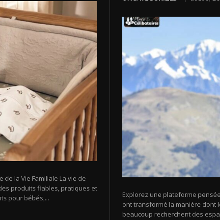
e la Vie Familiale La vie de
es produits fiables, pratiques et
Explorez une plateforme pensée
ts pour bébés,...
ont transformé la manière dont l
beaucoup recherchent des espace