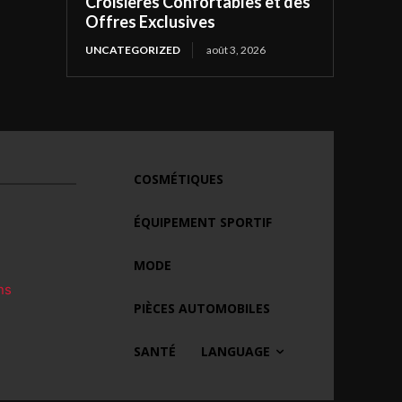
Croisières Confortables et des
Offres Exclusives
UNCATEGORIZED
août 3, 2026
COSMÉTIQUES
ÉQUIPEMENT SPORTIF
MODE
ns
PIÈCES AUTOMOBILES
SANTÉ
LANGUAGE