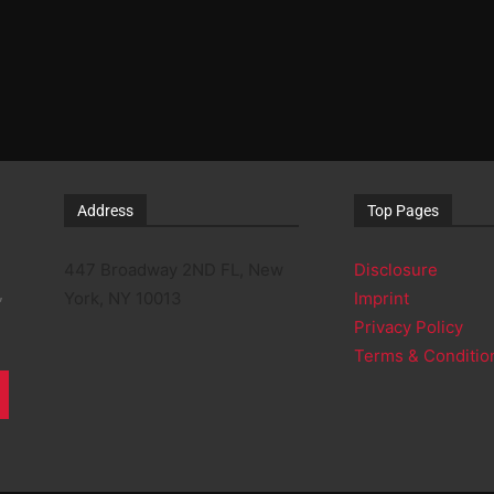
Address
Top Pages
447 Broadway 2ND FL, New
Disclosure
,
York, NY 10013
Imprint
Privacy Policy
Terms & Conditio