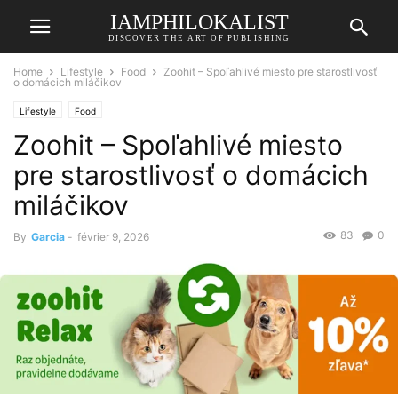
IAMPHILOKALIST
DISCOVER THE ART OF PUBLISHING
Home
Lifestyle
Food
Zoohit – Spoľahlivé miesto pre starostlivosť
o domácich miláčikov
Lifestyle
Food
Zoohit – Spoľahlivé miesto
pre starostlivosť o domácich
miláčikov
83
0
By
Garcia
-
février 9, 2026