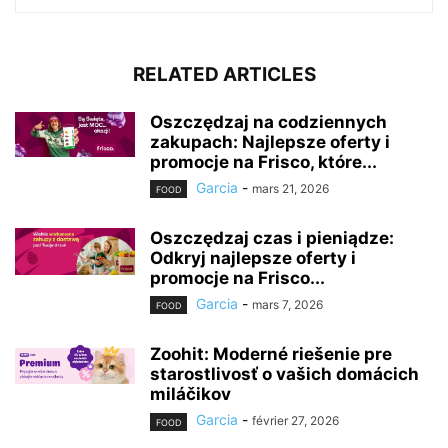
RELATED ARTICLES
Oszczędzaj na codziennych
zakupach: Najlepsze oferty i
promocje na Frisco, które...
Garcia
-
mars 21, 2026
FOOD
Oszczędzaj czas i pieniądze:
Odkryj najlepsze oferty i
promocje na Frisco...
Garcia
-
mars 7, 2026
FOOD
Zoohit: Moderné riešenie pre
starostlivosť o vašich domácich
miláčikov
Garcia
-
février 27, 2026
FOOD