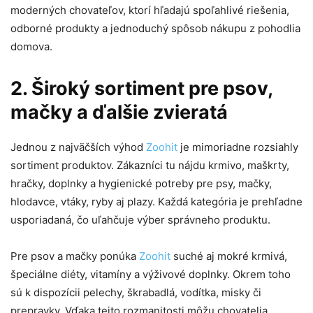
moderných chovateľov, ktorí hľadajú spoľahlivé riešenia,
odborné produkty a jednoduchý spôsob nákupu z pohodlia
domova.
2. Široký sortiment pre psov,
mačky a ďalšie zvieratá
Jednou z najväčších výhod
Zoohit
je mimoriadne rozsiahly
sortiment produktov. Zákazníci tu nájdu krmivo, maškrty,
hračky, doplnky a hygienické potreby pre psy, mačky,
hlodavce, vtáky, ryby aj plazy. Každá kategória je prehľadne
usporiadaná, čo uľahčuje výber správneho produktu.
Pre psov a mačky ponúka
Zoohit
suché aj mokré krmivá,
špeciálne diéty, vitamíny a výživové doplnky. Okrem toho
sú k dispozícii pelechy, škrabadlá, vodítka, misky či
prepravky. Vďaka tejto rozmanitosti môžu chovatelia